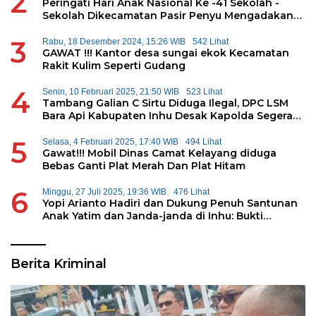
2
Peringati Hari Anak Nasional Ke -41 Sekolah -
Sekolah Dikecamatan Pasir Penyu Mengadakan
Permainan Tradisional
3
Rabu, 18 Desember 2024, 15:26 WIB
542 Lihat
GAWAT !!! Kantor desa sungai ekok Kecamatan
Rakit Kulim Seperti Gudang
4
Senin, 10 Februari 2025, 21:50 WIB
523 Lihat
Tambang Galian C Sirtu Diduga Ilegal, DPC LSM
Bara Api Kabupaten Inhu Desak Kapolda Segera
Tangkap Pemilik
5
Selasa, 4 Februari 2025, 17:40 WIB
494 Lihat
Gawat!!! Mobil Dinas Camat Kelayang diduga
Bebas Ganti Plat Merah Dan Plat Hitam
6
Minggu, 27 Juli 2025, 19:36 WIB
476 Lihat
Yopi Arianto Hadiri dan Dukung Penuh Santunan
Anak Yatim dan Janda-janda di Inhu: Bukti
Konsistensi Kepedulian Sosial
Berita Kriminal