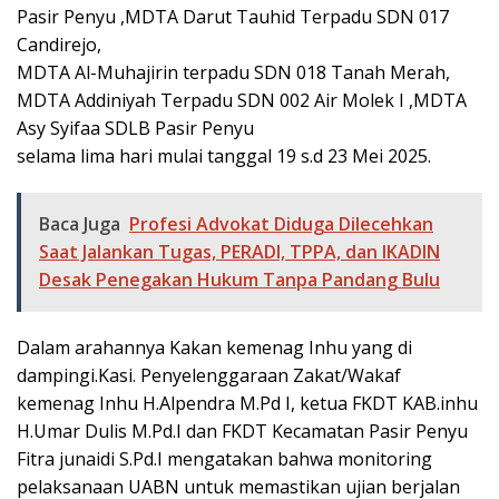
Pasir Penyu ,MDTA Darut Tauhid Terpadu SDN 017
Candirejo,
MDTA Al-Muhajirin terpadu SDN 018 Tanah Merah,
MDTA Addiniyah Terpadu SDN 002 Air Molek I ,MDTA
Asy Syifaa SDLB Pasir Penyu
selama lima hari mulai tanggal 19 s.d 23 Mei 2025.
Baca Juga
Profesi Advokat Diduga Dilecehkan
Saat Jalankan Tugas, PERADI, TPPA, dan IKADIN
Desak Penegakan Hukum Tanpa Pandang Bulu
Dalam arahannya Kakan kemenag Inhu yang di
dampingi.Kasi. Penyelenggaraan Zakat/Wakaf
kemenag Inhu H.Alpendra M.Pd I, ketua FKDT KAB.inhu
H.Umar Dulis M.Pd.I dan FKDT Kecamatan Pasir Penyu
Fitra junaidi S.Pd.I mengatakan bahwa monitoring
pelaksanaan UABN untuk memastikan ujian berjalan