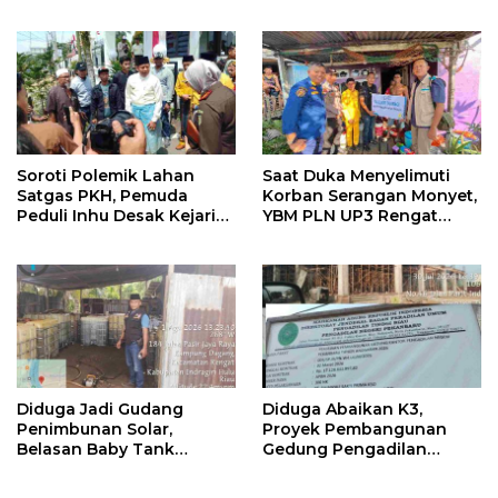
Muhammadiyah 16 Bukit
IKADIN Desak Penegakan
Duri
Hukum Tanpa Pandang
Bulu
Soroti Polemik Lahan
Saat Duka Menyelimuti
Satgas PKH, Pemuda
Korban Serangan Monyet,
Peduli Inhu Desak Kejari
YBM PLN UP3 Rengat
Cabut KSO PT PAS
Bersama PW IWO Riau
Ulurkan Tangan
Kemanusiaan
Diduga Jadi Gudang
Diduga Abaikan K3,
Penimbunan Solar,
Proyek Pembangunan
Belasan Baby Tank
Gedung Pengadilan
Ditemukan di Rumah
Negeri Bernilai Rp17 Miliar
Warga Kampung Dagang
di Pekanbaru Jadi Sorotan