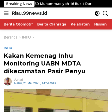
Langsung
gsa di SD Muhammadiyah 16 Bukit Duri
Breaking News
Profesi Advok
ke
Riau.99news.id
konten
Terbaik
Terbaik
Berita Otomotif
Berita Olahraga
Kejahatan
Nissan
Beranda
INHU
INHU
Kakan Kemenag Inhu
Monitoring UABN MDTA
dikecamatan Pasir Penyu
Azhari
Rabu, 21 Mei 2025, 14:54 WIB