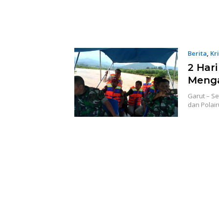
Berita
,
Kr
2 Har
Menga
Garut – S
dan Polai