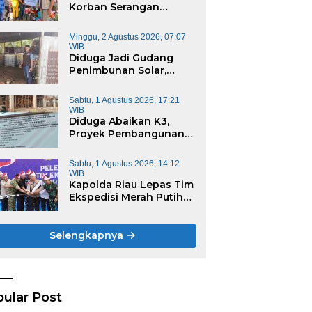
lda Riau Lepas Tim
Polsek Cerenti Tertibkan
P
Korban Serangan
edisi Merah Putih
Aktivitas PETI di Sungai
M
Monyet, YBM PLN UP3
si, Sasar 17 Desa di
Kuantan, Satu Unit
D
Rengat Bersama PW
Minggu, 2 Agustus 2026, 07:07
yah 3T
Dompeng Dimusnahkan
K
IWO Riau Ulurkan
WIB
Meski Sempat Dihadang
Tangan Kemanusiaan
Diduga Jadi Gudang
Warga
Penimbunan Solar,
Belasan Baby Tank
Ditemukan di Rumah
Sabtu, 1 Agustus 2026, 17:21
Warga Kampung
WIB
Dagang
Diduga Abaikan K3,
Proyek Pembangunan
Gedung Pengadilan
Negeri Bernilai Rp17
Sabtu, 1 Agustus 2026, 14:12
Miliar di Pekanbaru Jadi
WIB
Sorotan
Kapolda Riau Lepas Tim
Ekspedisi Merah Putih
Presisi, Sasar 17 Desa di
Wilayah 3T
Selengkapnya
ular Post