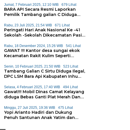
Jumat, 7 Februari 2025, 12:10 WIB
679 Lihat
BARA API Secara Resmi Laporkan
Pemilik Tambang galian C Diduga
Ilegal CV Parna Jaya Kepolda Riau
Rabu, 23 Juli 2025, 21:54 WIB
671 Lihat
Peringati Hari Anak Nasional Ke -41
Sekolah -Sekolah Dikecamatan Pasir
Penyu Mengadakan Permainan
Tradisional
Rabu, 18 Desember 2024, 15:26 WIB
541 Lihat
GAWAT !!! Kantor desa sungai ekok
Kecamatan Rakit Kulim Seperti
Gudang
Senin, 10 Februari 2025, 21:50 WIB
523 Lihat
Tambang Galian C Sirtu Diduga Ilegal,
DPC LSM Bara Api Kabupaten Inhu
Desak Kapolda Segera Tangkap
Pemilik
Selasa, 4 Februari 2025, 17:40 WIB
494 Lihat
Gawat!!! Mobil Dinas Camat Kelayang
diduga Bebas Ganti Plat Merah Dan
Plat Hitam
Minggu, 27 Juli 2025, 19:36 WIB
475 Lihat
Yopi Arianto Hadiri dan Dukung
Penuh Santunan Anak Yatim dan
Janda-janda di Inhu: Bukti
Konsistensi Kepedulian Sosial