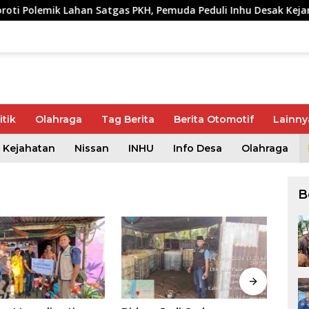
 Lahan Satgas PKH, Pemuda Peduli Inhu Desak Kejari Cabut KSO
itik
Olahraga
Tag Berita
Berita Otomotif
Lainny
Kejahatan
Nissan
INHU
Info Desa
Olahraga
B