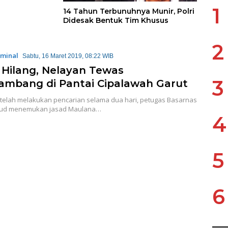
1
14 Tahun Terbunuhnya Munir, Polri
Didesak Bentuk Tim Khusus
2
iminal
Sabtu, 16 Maret 2019, 08:22 WIB
i Hilang, Nelayan Tewas
3
mbang di Pantai Cipalawah Garut
etelah melakukan pencarian selama dua hari, petugas Basarnas
rud menemukan jasad Maulana…
4
5
6