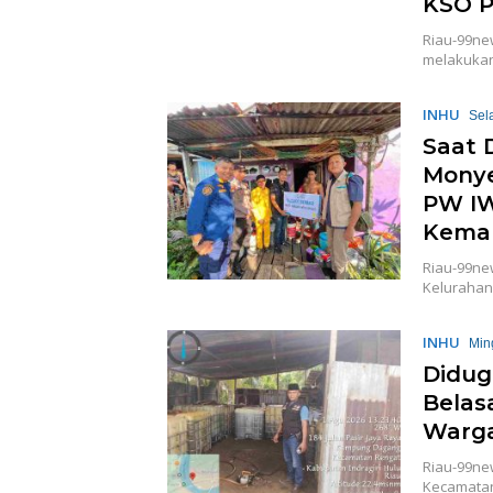
KSO P
Riau-99ne
melakukan
INHU
Sel
Saat 
Monye
PW IW
Kema
Riau-99new
Kelurahan 
INHU
Min
Didug
Belas
Warg
Riau-99ne
Kecamatan 