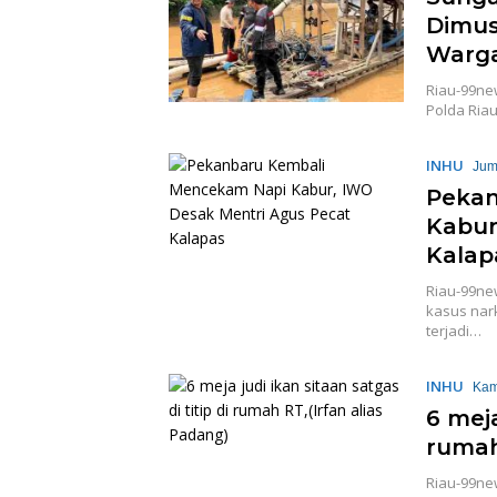
Dimus
Warg
Riau-99ne
Polda Riau
INHU
Jum
Pekan
Kabur
Kalap
Riau-99ne
kasus nar
terjadi…
INHU
Kam
6 meja
rumah
Riau-99ne