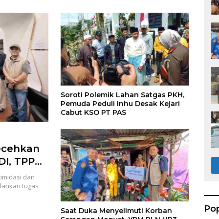
a PW IWO Riau
Dagang
Jadi
 Tangan
siaan
Soroti Polemik Lahan Satgas PKH,
Pemuda Peduli Inhu Desak Kejari
Cabut KSO PT PAS
lecehkan
I, TPPA,
an
timidasi dan
u
alankan tugas
Pop
Saat Duka Menyelimuti Korban