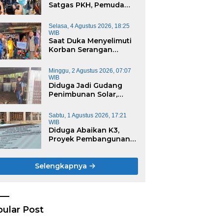
Satgas PKH, Pemuda
 Sorotan
M
Peduli Inhu Desak Kejari
W
Cabut KSO PT PAS
Selasa, 4 Agustus 2026, 18:25
WIB
Saat Duka Menyelimuti
Korban Serangan
Monyet, YBM PLN UP3
Rengat Bersama PW
Minggu, 2 Agustus 2026, 07:07
IWO Riau Ulurkan
WIB
Tangan Kemanusiaan
Diduga Jadi Gudang
Penimbunan Solar,
Belasan Baby Tank
Ditemukan di Rumah
Sabtu, 1 Agustus 2026, 17:21
Warga Kampung
WIB
Dagang
Diduga Abaikan K3,
Proyek Pembangunan
Gedung Pengadilan
Negeri Bernilai Rp17
Miliar di Pekanbaru Jadi
Selengkapnya
Sorotan
ular Post