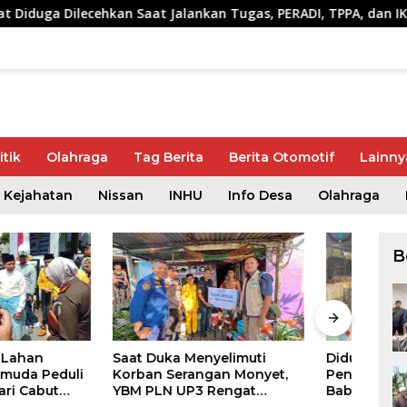
hkan Saat Jalankan Tugas, PERADI, TPPA, dan IKADIN Desak Pe
itik
Olahraga
Tag Berita
Berita Otomotif
Lainny
Kejahatan
Nissan
INHU
Info Desa
Olahraga
B
Diduga Jadi Gudang
Didu
ka Menyelimuti
Penimbunan Solar, Belasan
Pem
Serangan Monyet,
Baby Tank Ditemukan di
Peng
N UP3 Rengat
Rumah Warga Kampung
Rp17