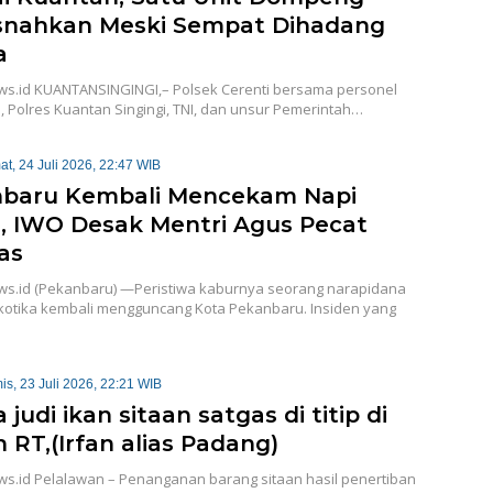
nahkan Meski Sempat Dihadang
a
ws.id KUANTANSINGINGI,– Polsek Cerenti bersama personel
, Polres Kuantan Singingi, TNI, dan unsur Pemerintah…
at, 24 Juli 2026, 22:47 WIB
baru Kembali Mencekam Napi
, IWO Desak Mentri Agus Pecat
as
ws.id (Pekanbaru) —Peristiwa kaburnya seorang narapidana
kotika kembali mengguncang Kota Pekanbaru. Insiden yang
is, 23 Juli 2026, 22:21 WIB
 judi ikan sitaan satgas di titip di
 RT,(Irfan alias Padang)
ws.id Pelalawan – Penanganan barang sitaan hasil penertiban