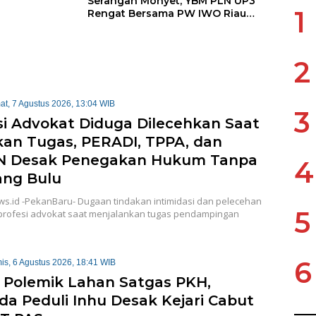
Serangan Monyet, YBM PLN UP3
1
Rengat Bersama PW IWO Riau
Ulurkan Tangan Kemanusiaan
2
at, 7 Agustus 2026, 13:04 WIB
3
si Advokat Diduga Dilecehkan Saat
kan Tugas, PERADI, TPPA, dan
N Desak Penegakan Hukum Tanpa
4
ng Bulu
ws.id -PekanBaru- Dugaan tindakan intimidasi dan pelecehan
5
profesi advokat saat menjalankan tugas pendampingan
6
is, 6 Agustus 2026, 18:41 WIB
i Polemik Lahan Satgas PKH,
a Peduli Inhu Desak Kejari Cabut