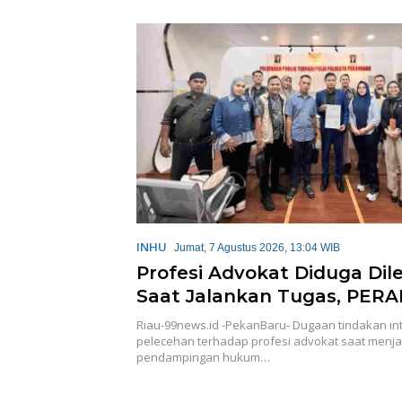
sak Penegakan
KSO PT PAS
Bersam
pa Pandang
Ulurkan
Kemanu
INHU
Jumat, 7 Agustus 2026, 13:04 WIB
Profesi Advokat Diduga Di
Saat Jalankan Tugas, PERAD
dan IKADIN Desak Penegak
Riau-99news.id -PekanBaru- Dugaan tindakan in
Hukum Tanpa Pandang Bul
pelecehan terhadap profesi advokat saat menj
pendampingan hukum…