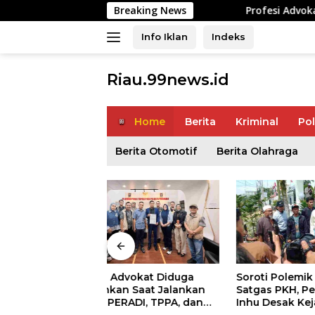
Langsung
Breaking News
Profesi Advokat Diduga Dilece
ke
konten
Info Iklan
Indeks
Riau.99news.id
Terbaik
Terbaik
Home
Berita
Kriminal
Pol
Berita Otomotif
Berita Olahraga
vokat Diduga
Soroti Polemik Lahan
Saat Du
 Saat Jalankan
Satgas PKH, Pemuda Peduli
Korban 
ADI, TPPA, dan
Inhu Desak Kejari Cabut
YBM PL