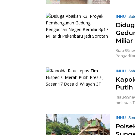
INHU
Sab
Didug
Gedun
Milia
Riau-99ne
Pengadilan
INHU
Sab
Kapol
Putih 
Riau-99ne
melepas Ti
INHU
Sen
Polsek
Sunga