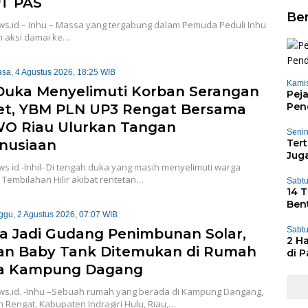
T PAS
Ber
ws.id – Inhu – Massa yang tergabung dalam Pemuda Peduli Inhu
 aksi damai ke…
asa, 4 Agustus 2026, 18:25 WIB
Kamis
Duka Menyelimuti Korban Serangan
Pej
Pe
t, YBM PLN UP3 Rengat Bersama
O Riau Ulurkan Tangan
Senin
nusiaan
Tert
Jug
s id -Inhil- Di tengah duka yang masih menyelimuti warga
Tembilahan Hilir akibat rentetan…
Sabtu
14 
Ben
ggu, 2 Agustus 2026, 07:07 WIB
Sabtu
a Jadi Gudang Penimbunan Solar,
2 H
an Baby Tank Ditemukan di Rumah
di 
a Kampung Dagang
ws.id. -Inhu –Sebuah rumah yang berada di Kampung Dangang,
Rengat, Kabupaten Indragiri Hulu, Riau,…