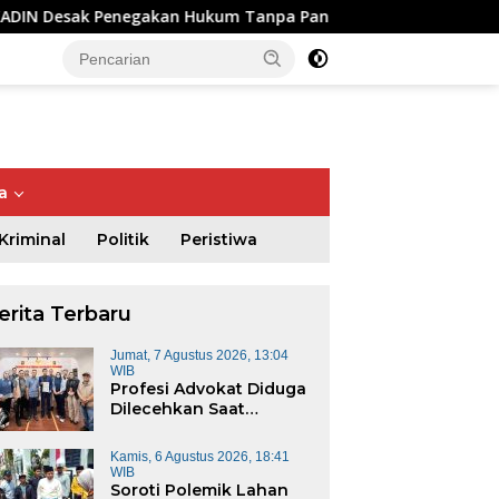
negakan Hukum Tanpa Pandang Bulu
Soroti Polemik Laha
a
Kriminal
Politik
Peristiwa
erita Terbaru
Jumat, 7 Agustus 2026, 13:04
WIB
Profesi Advokat Diduga
Dilecehkan Saat
Jalankan Tugas, PERADI,
ga Abaikan K3, Proyek
Kapolda Riau Lepas Tim
P
TPPA, dan IKADIN Desak
bangunan Gedung
Ekspedisi Merah Putih
A
Kamis, 6 Agustus 2026, 18:41
Penegakan Hukum
WIB
adilan Negeri Bernilai
Presisi, Sasar 17 Desa di
K
Tanpa Pandang Bulu
Soroti Polemik Lahan
 Miliar di Pekanbaru
Wilayah 3T
D