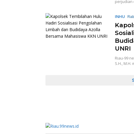
perjudian
INHU
Rab
Kapol
Sosia
Budid
UNRI
Riau-99 ne
S.H., M.H.