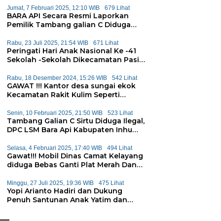
Jumat, 7 Februari 2025, 12:10 WIB
679 Lihat
BARA API Secara Resmi Laporkan
Pemilik Tambang galian C Diduga
Ilegal CV Parna Jaya Kepolda Riau
Rabu, 23 Juli 2025, 21:54 WIB
671 Lihat
Peringati Hari Anak Nasional Ke -41
Sekolah -Sekolah Dikecamatan Pasir
Penyu Mengadakan Permainan
Tradisional
Rabu, 18 Desember 2024, 15:26 WIB
542 Lihat
GAWAT !!! Kantor desa sungai ekok
Kecamatan Rakit Kulim Seperti
Gudang
Senin, 10 Februari 2025, 21:50 WIB
523 Lihat
Tambang Galian C Sirtu Diduga Ilegal,
DPC LSM Bara Api Kabupaten Inhu
Desak Kapolda Segera Tangkap
Pemilik
Selasa, 4 Februari 2025, 17:40 WIB
494 Lihat
Gawat!!! Mobil Dinas Camat Kelayang
diduga Bebas Ganti Plat Merah Dan
Plat Hitam
Minggu, 27 Juli 2025, 19:36 WIB
475 Lihat
Yopi Arianto Hadiri dan Dukung
Penuh Santunan Anak Yatim dan
Janda-janda di Inhu: Bukti
Konsistensi Kepedulian Sosial