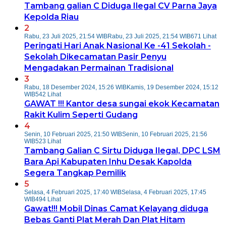
Tambang galian C Diduga Ilegal CV Parna Jaya
Kepolda Riau
2
Rabu, 23 Juli 2025, 21:54 WIB
Rabu, 23 Juli 2025, 21:54 WIB
671 Lihat
Peringati Hari Anak Nasional Ke -41 Sekolah -
Sekolah Dikecamatan Pasir Penyu
Mengadakan Permainan Tradisional
3
Rabu, 18 Desember 2024, 15:26 WIB
Kamis, 19 Desember 2024, 15:12
WIB
542 Lihat
GAWAT !!! Kantor desa sungai ekok Kecamatan
Rakit Kulim Seperti Gudang
4
Senin, 10 Februari 2025, 21:50 WIB
Senin, 10 Februari 2025, 21:56
WIB
523 Lihat
Tambang Galian C Sirtu Diduga Ilegal, DPC LSM
Bara Api Kabupaten Inhu Desak Kapolda
Segera Tangkap Pemilik
5
Selasa, 4 Februari 2025, 17:40 WIB
Selasa, 4 Februari 2025, 17:45
WIB
494 Lihat
Gawat!!! Mobil Dinas Camat Kelayang diduga
Bebas Ganti Plat Merah Dan Plat Hitam