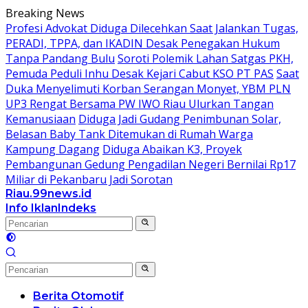
Langsung
Breaking News
ke
Profesi Advokat Diduga Dilecehkan Saat Jalankan Tugas,
konten
PERADI, TPPA, dan IKADIN Desak Penegakan Hukum
Tanpa Pandang Bulu
Soroti Polemik Lahan Satgas PKH,
Pemuda Peduli Inhu Desak Kejari Cabut KSO PT PAS
Saat
Duka Menyelimuti Korban Serangan Monyet, YBM PLN
UP3 Rengat Bersama PW IWO Riau Ulurkan Tangan
Kemanusiaan
Diduga Jadi Gudang Penimbunan Solar,
Belasan Baby Tank Ditemukan di Rumah Warga
Kampung Dagang
Diduga Abaikan K3, Proyek
Pembangunan Gedung Pengadilan Negeri Bernilai Rp17
Miliar di Pekanbaru Jadi Sorotan
Riau.99news.id
Terbaik
Info Iklan
Indeks
Terbaik
Berita Otomotif