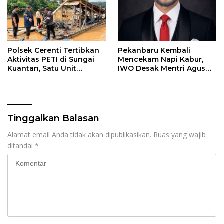
Polsek Cerenti Tertibkan
Pekanbaru Kembali
Aktivitas PETI di Sungai
Mencekam Napi Kabur,
Kuantan, Satu Unit
IWO Desak Mentri Agus
Dompeng Dimusnahkan
Pecat Kalapas
Meski Sempat Dihadang
Warga
Tinggalkan Balasan
Alamat email Anda tidak akan dipublikasikan.
Ruas yang wajib
ditandai
*