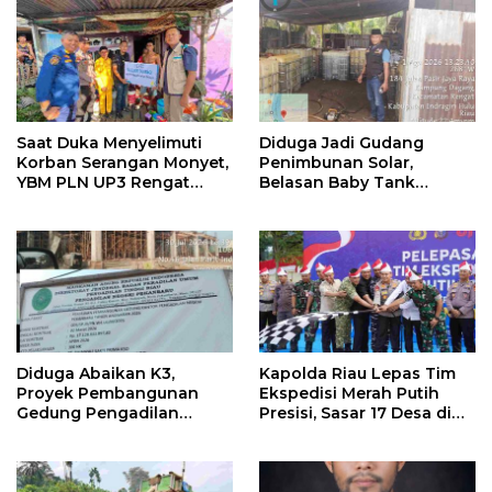
Saat Duka Menyelimuti
Diduga Jadi Gudang
Korban Serangan Monyet,
Penimbunan Solar,
YBM PLN UP3 Rengat
Belasan Baby Tank
Bersama PW IWO Riau
Ditemukan di Rumah
Ulurkan Tangan
Warga Kampung Dagang
Kemanusiaan
Diduga Abaikan K3,
Kapolda Riau Lepas Tim
Proyek Pembangunan
Ekspedisi Merah Putih
Gedung Pengadilan
Presisi, Sasar 17 Desa di
Negeri Bernilai Rp17 Miliar
Wilayah 3T
di Pekanbaru Jadi Sorotan