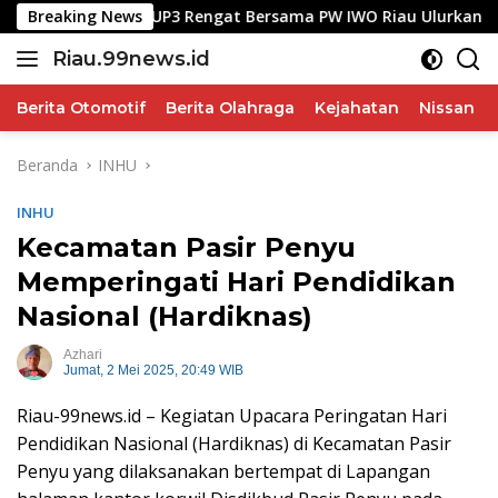
Langsung
, YBM PLN UP3 Rengat Bersama PW IWO Riau Ulurkan Tangan K
Breaking News
ke
Riau.99news.id
konten
Terbaik
Terbaik
Berita Otomotif
Berita Olahraga
Kejahatan
Nissan
Beranda
INHU
INHU
Kecamatan Pasir Penyu
Memperingati Hari Pendidikan
Nasional (Hardiknas)
Azhari
Jumat, 2 Mei 2025, 20:49 WIB
Riau-99news.id – Kegiatan Upacara Peringatan Hari
Pendidikan Nasional (Hardiknas) di Kecamatan Pasir
Penyu yang dilaksanakan bertempat di Lapangan