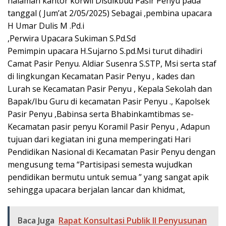
halaman kantor korwil Disdikbud Pasir Penyu pada
tanggal ( Jum’at 2/05/2025) Sebagai ,pembina upacara
H Umar Dulis M .Pd.i
,Perwira Upacara Sukiman S.Pd.Sd
Pemimpin upacara H.Sujarno S.pd.Msi turut dihadiri
Camat Pasir Penyu. Aldiar Susenra S.STP, Msi serta staf
di lingkungan Kecamatan Pasir Penyu , kades dan
Lurah se Kecamatan Pasir Penyu , Kepala Sekolah dan
Bapak/Ibu Guru di kecamatan Pasir Penyu ., Kapolsek
Pasir Penyu ,Babinsa serta Bhabinkamtibmas se-
Kecamatan pasir penyu Koramil Pasir Penyu , Adapun
tujuan dari kegiatan ini guna memperingati Hari
Pendidikan Nasional di Kecamatan Pasir Penyu dengan
mengusung tema “Partisipasi semesta wujudkan
pendidikan bermutu untuk semua ” yang sangat apik
sehingga upacara berjalan lancar dan khidmat,
Baca Juga
Rapat Konsultasi Publik II Penyusunan