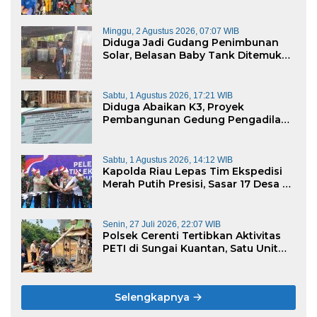
Rengat Bersama PW IWO Riau
Ulurkan Tangan Kemanusiaan
Minggu, 2 Agustus 2026, 07:07 WIB
Diduga Jadi Gudang Penimbunan
Solar, Belasan Baby Tank Ditemukan
di Rumah Warga Kampung Dagang
Sabtu, 1 Agustus 2026, 17:21 WIB
Diduga Abaikan K3, Proyek
Pembangunan Gedung Pengadilan
Negeri Bernilai Rp17 Miliar di
Pekanbaru Jadi Sorotan
Sabtu, 1 Agustus 2026, 14:12 WIB
Kapolda Riau Lepas Tim Ekspedisi
Merah Putih Presisi, Sasar 17 Desa di
Wilayah 3T
Senin, 27 Juli 2026, 22:07 WIB
Polsek Cerenti Tertibkan Aktivitas
PETI di Sungai Kuantan, Satu Unit
Dompeng Dimusnahkan Meski
Sempat Dihadang Warga
Selengkapnya