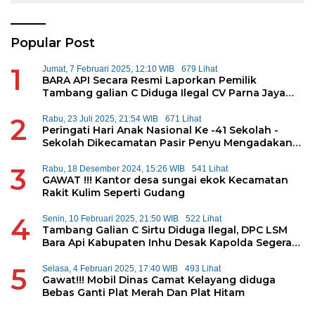
Popular Post
1
Jumat, 7 Februari 2025, 12:10 WIB
679 Lihat
BARA API Secara Resmi Laporkan Pemilik
Tambang galian C Diduga Ilegal CV Parna Jaya
Kepolda Riau
2
Rabu, 23 Juli 2025, 21:54 WIB
671 Lihat
Peringati Hari Anak Nasional Ke -41 Sekolah -
Sekolah Dikecamatan Pasir Penyu Mengadakan
Permainan Tradisional
3
Rabu, 18 Desember 2024, 15:26 WIB
541 Lihat
GAWAT !!! Kantor desa sungai ekok Kecamatan
Rakit Kulim Seperti Gudang
4
Senin, 10 Februari 2025, 21:50 WIB
522 Lihat
Tambang Galian C Sirtu Diduga Ilegal, DPC LSM
Bara Api Kabupaten Inhu Desak Kapolda Segera
Tangkap Pemilik
5
Selasa, 4 Februari 2025, 17:40 WIB
493 Lihat
Gawat!!! Mobil Dinas Camat Kelayang diduga
Bebas Ganti Plat Merah Dan Plat Hitam