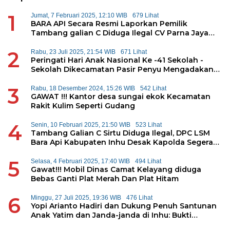
1
Jumat, 7 Februari 2025, 12:10 WIB
679 Lihat
BARA API Secara Resmi Laporkan Pemilik
Tambang galian C Diduga Ilegal CV Parna Jaya
Kepolda Riau
2
Rabu, 23 Juli 2025, 21:54 WIB
671 Lihat
Peringati Hari Anak Nasional Ke -41 Sekolah -
Sekolah Dikecamatan Pasir Penyu Mengadakan
Permainan Tradisional
3
Rabu, 18 Desember 2024, 15:26 WIB
542 Lihat
GAWAT !!! Kantor desa sungai ekok Kecamatan
Rakit Kulim Seperti Gudang
4
Senin, 10 Februari 2025, 21:50 WIB
523 Lihat
Tambang Galian C Sirtu Diduga Ilegal, DPC LSM
Bara Api Kabupaten Inhu Desak Kapolda Segera
Tangkap Pemilik
5
Selasa, 4 Februari 2025, 17:40 WIB
494 Lihat
Gawat!!! Mobil Dinas Camat Kelayang diduga
Bebas Ganti Plat Merah Dan Plat Hitam
6
Minggu, 27 Juli 2025, 19:36 WIB
476 Lihat
Yopi Arianto Hadiri dan Dukung Penuh Santunan
Anak Yatim dan Janda-janda di Inhu: Bukti
Konsistensi Kepedulian Sosial