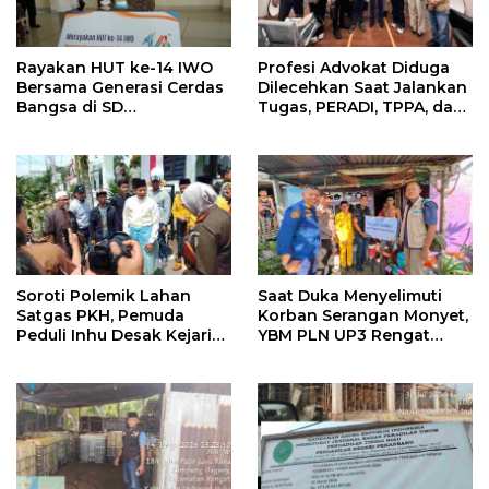
Rayakan HUT ke-14 IWO
Profesi Advokat Diduga
Bersama Generasi Cerdas
Dilecehkan Saat Jalankan
Bangsa di SD
Tugas, PERADI, TPPA, dan
Muhammadiyah 16 Bukit
IKADIN Desak Penegakan
Duri
Hukum Tanpa Pandang
Bulu
Soroti Polemik Lahan
Saat Duka Menyelimuti
Satgas PKH, Pemuda
Korban Serangan Monyet,
Peduli Inhu Desak Kejari
YBM PLN UP3 Rengat
Cabut KSO PT PAS
Bersama PW IWO Riau
Ulurkan Tangan
Kemanusiaan