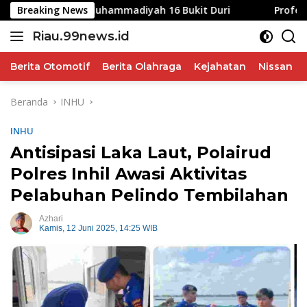
Langsung
 di SD Muhammadiyah 16 Bukit Duri
Breaking News
Profesi Advokat D
ke
Riau.99news.id
konten
Terbaik
Terbaik
Berita Otomotif
Berita Olahraga
Kejahatan
Nissan
Beranda
INHU
INHU
Antisipasi Laka Laut, Polairud
Polres Inhil Awasi Aktivitas
Pelabuhan Pelindo Tembilahan
Azhari
Kamis, 12 Juni 2025, 14:25 WIB