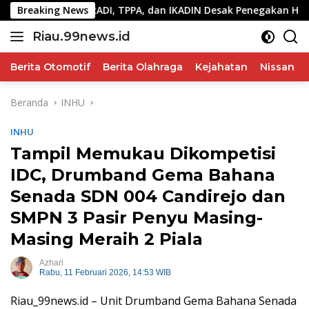
Langsung
Tugas, PERADI, TPPA, dan IKADIN Desak Penegakan Hukum Tanp
Breaking News
ke
Riau.99news.id
konten
Terbaik
Terbaik
Berita Otomotif
Berita Olahraga
Kejahatan
Nissan
Beranda
INHU
INHU
Tampil Memukau Dikompetisi
IDC, Drumband Gema Bahana
Senada SDN 004 Candirejo dan
SMPN 3 Pasir Penyu Masing-
Masing Meraih 2 Piala
Azhari
Rabu, 11 Februari 2026, 14:53 WIB
Riau_99news.id – Unit Drumband Gema Bahana Senada