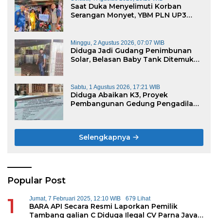
Saat Duka Menyelimuti Korban
Serangan Monyet, YBM PLN UP3
Rengat Bersama PW IWO Riau
Ulurkan Tangan Kemanusiaan
Minggu, 2 Agustus 2026, 07:07 WIB
Diduga Jadi Gudang Penimbunan
Solar, Belasan Baby Tank Ditemukan
di Rumah Warga Kampung Dagang
Sabtu, 1 Agustus 2026, 17:21 WIB
Diduga Abaikan K3, Proyek
Pembangunan Gedung Pengadilan
Negeri Bernilai Rp17 Miliar di
Pekanbaru Jadi Sorotan
Selengkapnya
Popular Post
1
Jumat, 7 Februari 2025, 12:10 WIB
679 Lihat
BARA API Secara Resmi Laporkan Pemilik
Tambang galian C Diduga Ilegal CV Parna Jaya