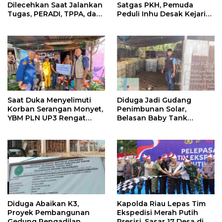
Dilecehkan Saat Jalankan
Satgas PKH, Pemuda
Tugas, PERADI, TPPA, dan
Peduli Inhu Desak Kejari
IKADIN Desak Penegakan
Cabut KSO PT PAS
Hukum Tanpa Pandang
Bulu
Saat Duka Menyelimuti
Diduga Jadi Gudang
Korban Serangan Monyet,
Penimbunan Solar,
YBM PLN UP3 Rengat
Belasan Baby Tank
Bersama PW IWO Riau
Ditemukan di Rumah
Ulurkan Tangan
Warga Kampung Dagang
Kemanusiaan
Diduga Abaikan K3,
Kapolda Riau Lepas Tim
Proyek Pembangunan
Ekspedisi Merah Putih
Gedung Pengadilan
Presisi, Sasar 17 Desa di