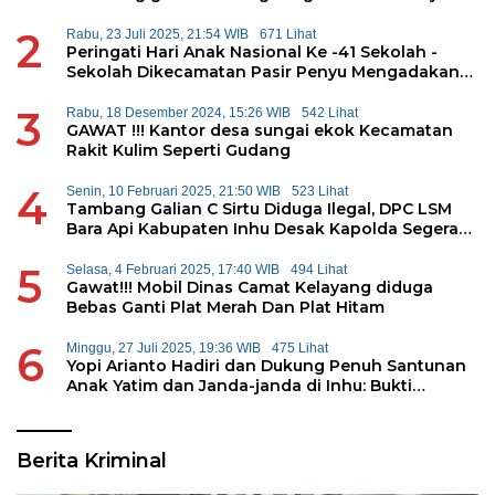
Kepolda Riau
2
Rabu, 23 Juli 2025, 21:54 WIB
671 Lihat
Peringati Hari Anak Nasional Ke -41 Sekolah -
Sekolah Dikecamatan Pasir Penyu Mengadakan
Permainan Tradisional
3
Rabu, 18 Desember 2024, 15:26 WIB
542 Lihat
GAWAT !!! Kantor desa sungai ekok Kecamatan
Rakit Kulim Seperti Gudang
4
Senin, 10 Februari 2025, 21:50 WIB
523 Lihat
Tambang Galian C Sirtu Diduga Ilegal, DPC LSM
Bara Api Kabupaten Inhu Desak Kapolda Segera
Tangkap Pemilik
5
Selasa, 4 Februari 2025, 17:40 WIB
494 Lihat
Gawat!!! Mobil Dinas Camat Kelayang diduga
Bebas Ganti Plat Merah Dan Plat Hitam
6
Minggu, 27 Juli 2025, 19:36 WIB
475 Lihat
Yopi Arianto Hadiri dan Dukung Penuh Santunan
Anak Yatim dan Janda-janda di Inhu: Bukti
Konsistensi Kepedulian Sosial
Berita Kriminal