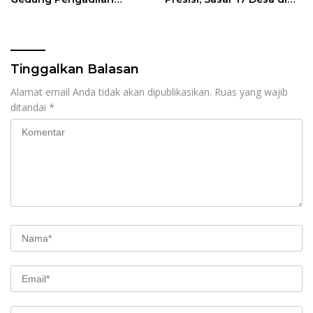
Negeri Bernilai Rp17 Miliar
Wilayah 3T
di Pekanbaru Jadi Sorotan
Tinggalkan Balasan
Alamat email Anda tidak akan dipublikasikan.
Ruas yang wajib
ditandai
*