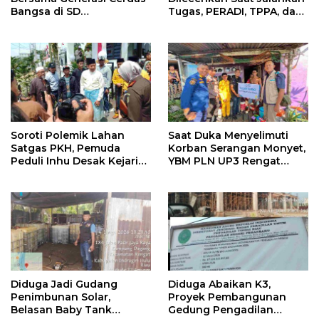
Bangsa di SD
Tugas, PERADI, TPPA, dan
Muhammadiyah 16 Bukit
IKADIN Desak Penegakan
Duri
Hukum Tanpa Pandang
Bulu
Soroti Polemik Lahan
Saat Duka Menyelimuti
Satgas PKH, Pemuda
Korban Serangan Monyet,
Peduli Inhu Desak Kejari
YBM PLN UP3 Rengat
Cabut KSO PT PAS
Bersama PW IWO Riau
Ulurkan Tangan
Kemanusiaan
Diduga Jadi Gudang
Diduga Abaikan K3,
Penimbunan Solar,
Proyek Pembangunan
Belasan Baby Tank
Gedung Pengadilan