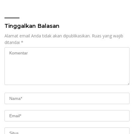
Ditemukan di Rumah
Negeri Bernilai Rp17 Miliar
Warga Kampung Dagang
di Pekanbaru Jadi Sorotan
Tinggalkan Balasan
Alamat email Anda tidak akan dipublikasikan.
Ruas yang wajib
ditandai
*