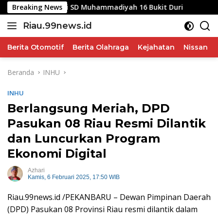
Langsung
angsa di SD Muhammadiyah 16 Bukit Duri
Breaking News
Profesi Adv
ke
Riau.99news.id
konten
Terbaik
Terbaik
Berita Otomotif
Berita Olahraga
Kejahatan
Nissan
Beranda
INHU
INHU
Berlangsung Meriah, DPD
Pasukan 08 Riau Resmi Dilantik
dan Luncurkan Program
Ekonomi Digital
Azhari
Kamis, 6 Februari 2025, 17:50 WIB
Riau.99news.id /PEKANBARU – Dewan Pimpinan Daerah
(DPD) Pasukan 08 Provinsi Riau resmi dilantik dalam