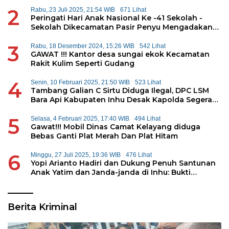
Kepolda Riau
2
Rabu, 23 Juli 2025, 21:54 WIB
671 Lihat
Peringati Hari Anak Nasional Ke -41 Sekolah -
Sekolah Dikecamatan Pasir Penyu Mengadakan
Permainan Tradisional
3
Rabu, 18 Desember 2024, 15:26 WIB
542 Lihat
GAWAT !!! Kantor desa sungai ekok Kecamatan
Rakit Kulim Seperti Gudang
4
Senin, 10 Februari 2025, 21:50 WIB
523 Lihat
Tambang Galian C Sirtu Diduga Ilegal, DPC LSM
Bara Api Kabupaten Inhu Desak Kapolda Segera
Tangkap Pemilik
5
Selasa, 4 Februari 2025, 17:40 WIB
494 Lihat
Gawat!!! Mobil Dinas Camat Kelayang diduga
Bebas Ganti Plat Merah Dan Plat Hitam
6
Minggu, 27 Juli 2025, 19:36 WIB
476 Lihat
Yopi Arianto Hadiri dan Dukung Penuh Santunan
Anak Yatim dan Janda-janda di Inhu: Bukti
Konsistensi Kepedulian Sosial
Berita Kriminal