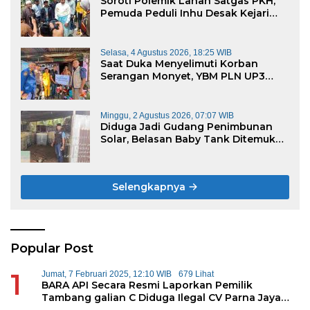
Soroti Polemik Lahan Satgas PKH,
Pemuda Peduli Inhu Desak Kejari
Cabut KSO PT PAS
Selasa, 4 Agustus 2026, 18:25 WIB
Saat Duka Menyelimuti Korban
Serangan Monyet, YBM PLN UP3
Rengat Bersama PW IWO Riau
Ulurkan Tangan Kemanusiaan
Minggu, 2 Agustus 2026, 07:07 WIB
Diduga Jadi Gudang Penimbunan
Solar, Belasan Baby Tank Ditemukan
di Rumah Warga Kampung Dagang
Selengkapnya
Popular Post
1
Jumat, 7 Februari 2025, 12:10 WIB
679 Lihat
BARA API Secara Resmi Laporkan Pemilik
Tambang galian C Diduga Ilegal CV Parna Jaya