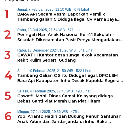
1
Jumat, 7 Februari 2025, 12:10 WIB
679 Lihat
BARA API Secara Resmi Laporkan Pemilik
Tambang galian C Diduga Ilegal CV Parna Jaya
Kepolda Riau
2
Rabu, 23 Juli 2025, 21:54 WIB
671 Lihat
Peringati Hari Anak Nasional Ke -41 Sekolah -
Sekolah Dikecamatan Pasir Penyu Mengadakan
Permainan Tradisional
3
Rabu, 18 Desember 2024, 15:26 WIB
541 Lihat
GAWAT !!! Kantor desa sungai ekok Kecamatan
Rakit Kulim Seperti Gudang
4
Senin, 10 Februari 2025, 21:50 WIB
522 Lihat
Tambang Galian C Sirtu Diduga Ilegal, DPC LSM
Bara Api Kabupaten Inhu Desak Kapolda Segera
Tangkap Pemilik
5
Selasa, 4 Februari 2025, 17:40 WIB
493 Lihat
Gawat!!! Mobil Dinas Camat Kelayang diduga
Bebas Ganti Plat Merah Dan Plat Hitam
6
Minggu, 27 Juli 2025, 19:36 WIB
475 Lihat
Yopi Arianto Hadiri dan Dukung Penuh Santunan
Anak Yatim dan Janda-janda di Inhu: Bukti
Konsistensi Kepedulian Sosial