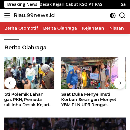
Langsung
Peduli Inhu Desak Kejari Cabut KSO PT PAS
Breaking News
Saat Duka 
ke
Riau.99news.id
konten
Terbaik
Terbaik
Berita Otomotif
Berita Olahraga
Kejahatan
Nissan
Berita Olahraga
Saat Duka Menyelimuti
Diduga Jadi Gudang
Korban Serangan Monyet,
Penimbunan Solar,
YBM PLN UP3 Rengat
Belasan Baby Tank
Bersama PW IWO Riau
Ditemukan di Rumah
Ulurkan Tangan
Warga Kampung Dagang
Kemanusiaan